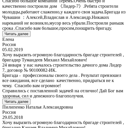
Спасибо большое компании Теремъ.Очень быстро и
качественно построили дом 《Лидер-7》.Ребята строители
молодцы,работают слаженно,у каждого своя задача.Бригада из
Чувашии ：Алексей,Владислав и Александр.Никаких
нареканий не возникло,мусор весь убрали.Построили раньшк
срока .Спасибо вам большое,просим,поощрить бригаду.
Читать далее
Елена
Россия
05.02.2019
Хочу выразить огромную благодарность бригаде строителей ,
бригадир Тумандеев Михаил Михайлович!
24 января у нас началось строительство дачного дома Лидер
7, договор № 90100082-ИК.
Бригада - профессионалы своего дела . Результат превзошел
все ожидания, все сделано качественно, придраться не к
чему. Спасибо вам огромное!
Справились с поставленной задачей на отлично! Дай Бог вам
здоровья, сил и денежного благополучия.
Читать далее
Пилипенко Наталья Александровна
Россия
29.05.2018
Хочу выразить огромную благодарность бригаде строителей ,
бригадир Кашаев Владимир Михайлович!