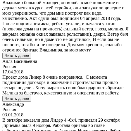
Владимир большой молодец он вошёл в моё положение и
держал меня в курсе всей стройки, они заслужили доверие и
мою уверенность, что дом мне построят как надо,
качественно. Акт сдачи был подписан 04 апреля 2018 года.
После подписания акта, ребята уехали, и начался ураган
(проверка дома на прочность) сильный ветер, гроза, молния. Я
закрыла окна(на окнах заказала рольставни), двери. Ветер был
очень сильный, но в доме это не ощутилось, И если бы не
новости, то я бы и не поверила. Дом моя крепость, спасибо
огромное бригаде Владимира, за мою мечту.
Читать далее
Алла Васильевна
Россия
17.04.2018
Проект дома Лидер 8 очень понравился. С момента
подписания договора и окончания строительства прошло
четыре недели . Хочу выразить свою благодарность бригаде
Малика за быструю, качественную и оперативную работу.
Читать далее
Александр
Россия
03.01.2018
В октябре заказали дом Лидер 4 -6х4. привезли 29 октября
,приемка была 9 ноября. Работала бригада во главе
с бригадиром Сотниковым Андреем Николаевичем. Ребята