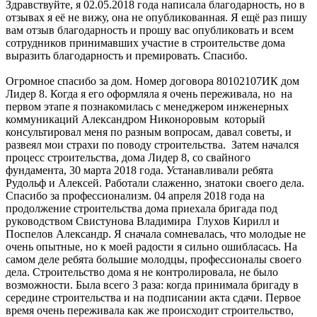
Здравствуйте, я 02.05.2018 года написала благодарность, но в
отзывах я её не вижу, она не опубликованная. Я ещё раз пишу
вам отзыв благодарность и прошу вас опубликовать и всем
сотрудников принимавших участие в строительстве дома
выразить благодарность и премировать. Спасибо.
Огромное спасибо за дом. Номер договора 80102107ИК дом
Лидер 8. Когда я его оформляла я очень переживала, но на
первом этапе я познакомилась с менеджером инженерных
коммуникаций Александром Никоноровым который
консультировал меня по разным вопросам, давал советы, и
развеял мои страхи по поводу строительства. Затем начался
процесс строительства, дома Лидер 8, со свайного
фундамента, 30 марта 2018 года. Устанавливали ребята
Рудольф и Алексей. Работали слаженно, знатоки своего дела.
Спасибо за профессионализм. 04 апреля 2018 года на
продолжение строительства дома приехала бригада под
руководством Свистунова Владимира Глухов Кирилл и
Поспелов Александр. Я сначала сомневалась, что молодые не
очень опытные, но к моей радости я сильно ошибласась. На
самом деле ребята большие молодцы, профессионалы своего
дела. Строительство дома я не контролировала, не было
возможности. Была всего 3 раза: когда принимала бригаду в
середине строительства и на подписании акта сдачи. Первое
время очень переживала как же происходит строительство,