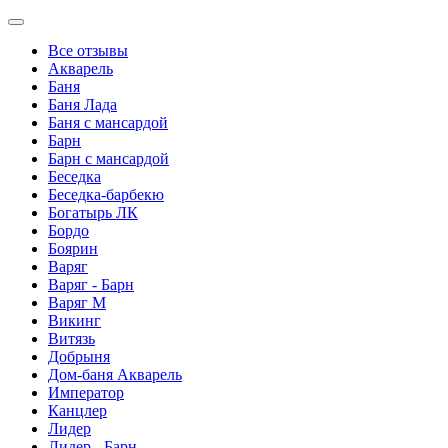
Все отзывы
Акварель
Баня
Баня Лада
Баня с мансардой
Барн
Барн с мансардой
Беседка
Беседка-барбекю
Богатырь ЛК
Бордо
Боярин
Варяг
Варяг - Барн
Варяг М
Викинг
Витязь
Добрыня
Дом-баня Акварель
Император
Канцлер
Лидер
Лидер - Барн