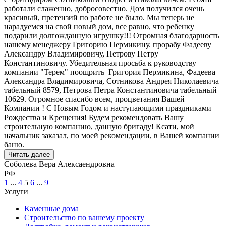
работали слаженно, добросовестно. Дом получился очень
красивый, претензий по работе не было. Мы теперь не
нарадуемся на свой новый дом, все равно, что ребенку
подарили долгожданную игрушку!!! Огромная благодарность
нашему менеджеру Григорию Пермикину. прорабу Фадееву
Александру Владимировичу, Петрову Петру
Константиновичу. Убедительная просьба к руководству
компании "Терем" поощрить Григория Пермикина, Фадеева
Александра Владимировича, Сотникова Андрея Николаевича
табельный 8579, Петрова Петра Константиновича табельный
10629. Огромное спасибо всем, процветания Вашей
Компании ! С Новым Годом и наступающими праздниками
Рождества и Крещения! Будем рекомендовать Вашу
строительную компанию, данную бригаду! Ксати, мой
начальник заказал, по моей рекомендации, в Вашей компании
баню.
Читать далее
Соболева Вера Алексаендровна
РФ
1
...
4
5
6
...
9
Услуги
Каменные дома
Строительство по вашему проекту