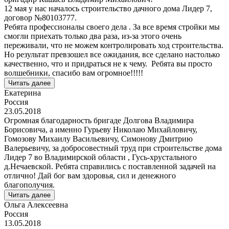
12 мая у нас началось строительство дачного дома Лидер 7,
договор №80103777.
Ребята профессионалы своего дела . За все время стройки мы
смогли приехать только два раза, из-за этого очень
переживали, что не можем контролировать ход строительства.
Но результат превзошел все ожидания, все сделано настолько
качественно, что и придраться не к чему. Ребята вы просто
волшебники, спасибо вам огромное!!!!!
Читать далее
Екатерина
Россия
23.05.2018
Огромная благодарность бригаде Долгова Владимира
Борисовича, а именно Гурьеву Николаю Михайловичу,
Гомозову Михаилу Васильевичу, Симонову Дмитрию
Валерьевичу, за добросовестный труд при строительстве дома
Лидер 7 во Владимирской области , Гусь-хрустального
д.Нечаевской. Ребята справились с поставленной задачей на
отлично! Дай бог вам здоровья, сил и денежного
благополучия.
Читать далее
Ольга Алексеевна
Россия
13.05.2018