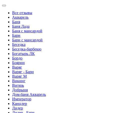
Все отзывы
Акварель
Баня
Баня Лада
Баня с мансардой
Барн
Барн с мансардой
Беседка
Беседка-барбекю
Богатырь ЛК
Бордо
Боярин
Варяг
Варяг - Барн
Варяг М
Викинг
Витязь
Добрыня
Дом-баня Акварель
Император
Канцлер
Лидер
Лидер - Барн