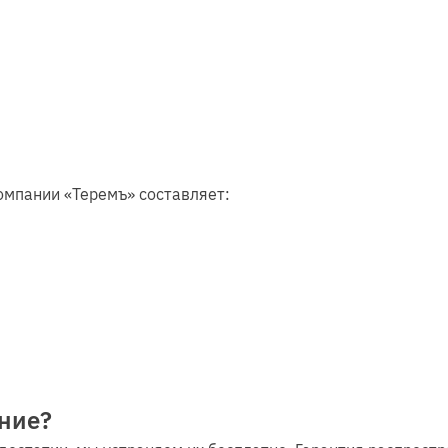
омпании «Теремъ» составляет:
ние?