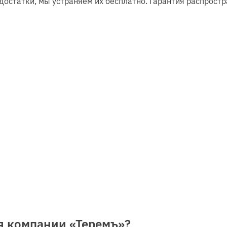
достатки, мы устраняем их бесплатно. Гарантия распростр
ия компании «Теремъ»?