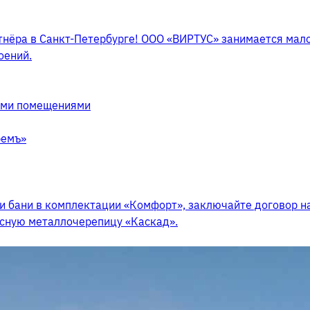
тнёра в Санкт-Петербурге! ООО «ВИРТУС» занимается мало
оений.
ими помещениями
ремъ»
и бани в комплектации «Комфорт», заключайте договор на
асную металлочерепицу «Каскад».