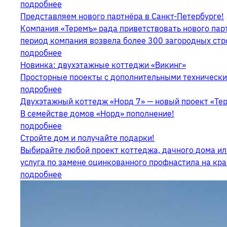
подробнее
Представляем нового партнёра в Санкт-Петербурге!
Компания «Теремъ» рада приветствовать нового пар
период компания возвела более 300 загородных стр
подробнее
Новинка: двухэтажные коттеджи «Викинг»
Просторные проекты с дополнительными техническ
подробнее
Двухэтажный коттедж «Норд 7» — новый проект «Те
В семействе домов «Норд» пополнение!
подробнее
Стройте дом и получайте подарки!
Выбирайте любой проект коттеджа, дачного дома ил
услуга по замене оцинкованного профнастила на кр
подробнее