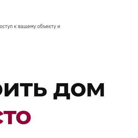
оступ к вашему объекту и
оить дом
сто