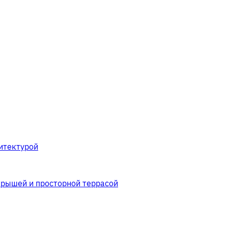
итектурой
крышей и просторной террасой