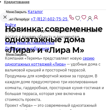
Кредитование
Каталог
Меню
Закрыть
+7 (812) 602-75-25
Санкт-Петербург
Войти
Новинка: современные
Войдите, чтобы увидеть избранные проекты, иметь
доступ к вашему объекту и документам
одноэтажные дома
войти
зарегистрироваться
«Лира» и «Лира М»
Добавлено в избранное
Меню
Закрыть
Компания «Теремъ» представляет новую
серию
одноэтажных коттеджей «Лира»
— удобные дома с
вальмовой крышей и просторной террасой.
Продуманы для комфортной жизни за городом. В
каждом доме предусмотрено три изолированные
комнаты, гардеробная, просторная кухня-гостиная и
большая терраса, которая уже включена в
стоимость проекта.
Проект «Лира» — это современный одноэтажный