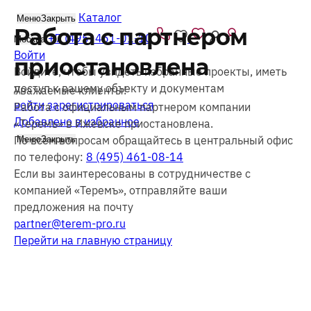
Каталог
Меню
Закрыть
Работа с партнером
+7 (495) 461-01-10
Москва
Войти
приостановлена
Войдите, чтобы увидеть избранные проекты, иметь
доступ к вашему объекту и документам
Уважаемые клиенты!
войти
зарегистрироваться
Работа с официальным партнером компании
Добавлено в избранное
«Теремъ» в Ижевске приостановлена.
По всем вопросам обращайтесь в центральный офис
Меню
Закрыть
по телефону:
8 (495) 461-08-14
Если вы заинтересованы в сотрудничестве с
компанией «Теремъ», отправляйте ваши
предложения на почту
partner@terem-pro.ru
Перейти
на главную страницу