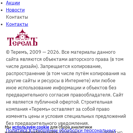
Акции
Новости
Контакты
Контакты
© Теремъ, 2009 — 2026. Все материалы данного
сайта являются объектами авторского права (в том
числе дизайн). Запрещается копирование,
распространение (в том числе путём копирования на
другие сайты и ресурсы в Интернете) или любое
иное использование информации и объектов без
предварительного согласия правообладателя. Cайт
не является публичной офертой. Строительная
компания «Теремъ» оставляет за собой право
изменять цены и условия специальных предложений
без предварительного уведомления.
Мы
используем cookie
для сбора аналитики
Политика в отношении обработки персональных
и улучшения работы сайта.
Пользуясь
ПОНЯТНО