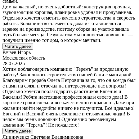
семьёй.
Дом каркасный, но очень добротный: конструкция прочная,
звукоизоляция хорошая, планировка удобная и продуманная.
Отдельно хочется отметить качество строительства и скорость
работы. Большинство элементов дома изготавливаются
заранее на производстве, поэтому сборка на участке заняла
чуть больше месяца. Результатом мы полностью довольны —
получили именно тот дом, о котором мечтали.
Читать далее
Рачаев Игорь
Московская область
28.07.2025
Хотим поблагодарить компанию "Теремъ" за проделанную
работу! Закончилось строительство нашей бани с мансардой.
Благодарим прораба Олега Петровича за то, что он всегда был
с нами на связи и отвечал на интересующие нас вопросы!
Отдельно хочется поблагодарить работников Евгения и
Василия! Ребята настоящие профессионалы своего дела! В
короткие сроки сделали всё качественно и красиво! Даже при
желании найти недочёты ничего не получится. Всё идеально!
Евгений и Василий очень вежливые и отзывчивые люди! В
целом мы очень довольны! Однозначно рекомендуем
компанию "Теремъ"! Не пожалеете!
Читать далее
Линниченко Светлана Владимировна