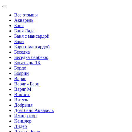
Все отзывы
Акварель
Баня
Баня Лада
Баня с мансардой
Барн
Барн с мансардой
Беседка
Беседка-барбекю
Богатырь ЛК
Бордо
Боярин
Варяг
Варяг - Барн
Варяг М
Викинг
Витязь
Добрыня
Дом-баня Акварель
Император
Канцлер
Лидер
Лидер - Барн