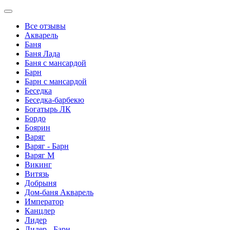
Все отзывы
Акварель
Баня
Баня Лада
Баня с мансардой
Барн
Барн с мансардой
Беседка
Беседка-барбекю
Богатырь ЛК
Бордо
Боярин
Варяг
Варяг - Барн
Варяг М
Викинг
Витязь
Добрыня
Дом-баня Акварель
Император
Канцлер
Лидер
Лидер - Барн