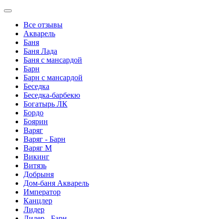
Все отзывы
Акварель
Баня
Баня Лада
Баня с мансардой
Барн
Барн с мансардой
Беседка
Беседка-барбекю
Богатырь ЛК
Бордо
Боярин
Варяг
Варяг - Барн
Варяг М
Викинг
Витязь
Добрыня
Дом-баня Акварель
Император
Канцлер
Лидер
Лидер - Барн