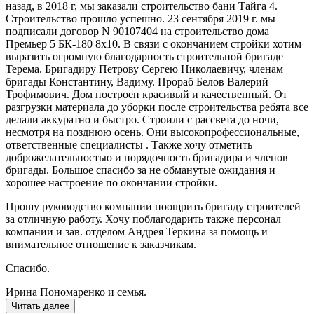
назад, в 2018 г, мы заказали строительство бани Тайга 4.
Строительство прошло успешно. 23 сентября 2019 г. мы
подписали договор N 90107404 на строительство дома
Премьер 5 БК-180 8х10. В связи с окончанием стройки хотим
выразить огромную благодарность строительной бригаде
Терема. Бригадиру Петрову Сергею Николаевичу, членам
бригады Константину, Вадиму. Прораб Белов Валерий
Трофимович. Дом построен красивый и качественный. От
разгрузки материала до уборки после строительства ребята все
делали аккуратно и быстро. Строили с рассвета до ночи,
несмотря на позднюю осень. Они высокопрофессиональные,
ответственные специалисты . Также хочу отметить
доброжелательностью и порядочность бригадира и членов
бригады. Большое спасибо за не обманутые ожидания и
хорошее настроение по окончании стройки.
Прошу руководство компании поощрить бригаду строителей
за отличную работу. Хочу поблагодарить также персонал
компании и зав. отделом Андрея Теркина за помощь и
внимательное отношение к заказчикам.
Спасибо.
Ирина Пономаренко и семья.
Читать далее