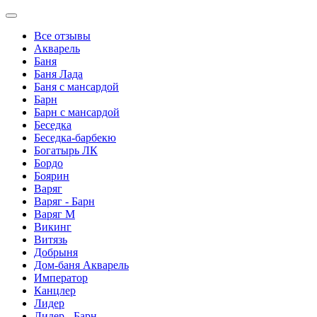
Все отзывы
Акварель
Баня
Баня Лада
Баня с мансардой
Барн
Барн с мансардой
Беседка
Беседка-барбекю
Богатырь ЛК
Бордо
Боярин
Варяг
Варяг - Барн
Варяг М
Викинг
Витязь
Добрыня
Дом-баня Акварель
Император
Канцлер
Лидер
Лидер - Барн