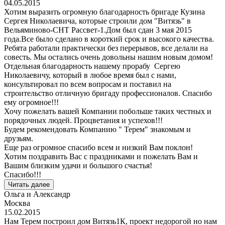
04.05.2015
Хотим выразить огромную благодарность бригаде Кузина
Сергея Николаевича, которые строили дом "Витязь" в
Вельяминово-СНТ Рассвет-1.Дом был сдан 3 мая 2015
года.Все было сделано в короткий срок и высокого качества.
Ребята работали практически без перерывов, все делали на
совесть. Мы остались очень довольны нашим новым домом!
Отдельная благодарность нашему прорабу Сергею
Николаевичу, который в любое время был с нами,
консультировал по всем вопросам и поставил на
строительство отличную бригаду профессионалов. Спасибо
ему огромное!!!
Хочу пожелать вашей Компании побольше таких честных и
порядочных людей. Процветания и успехов!!!
Будем рекомендовать Компанию " Терем" знакомым и
друзьям.
Еще раз огромное спасибо всем и низкий Вам поклон!
Хотим поздравить Вас с праздниками и пожелать Вам и
Вашим близким удачи и большого счастья!
Спасибо!!!
Читать далее
Ольга и Александр
Москва
15.02.2015
Нам Терем построил дом Витязь1К, проект недорогой но нам