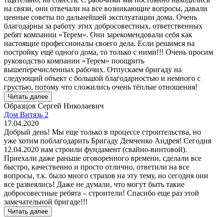
на связи, они отвечали на все возникающие вопросы, давали
ценные советы по дальнейшей эксплуатации дома. Очень
благодарны за работу этих добросовестных, ответственных
ребят компании «Терем». Они зарекомендовали себя как
настоящие профессионалы своего дела. Если решимся на
постройку ещё одного дома, то только с ними!!! Очень просим
руководство компании «Терем» поощрить
вышеперечисленных рабочих. Отпускаем бригаду на
следующий объект с большой благодарностью и немного с
грустью, потому что сложились очень тёплые отношения!
Читать далее
Образцов Сергей Николаевич
Дом Витязь 2
17.04.2020
Добрый день! Мы еще только в процессе строительства, но
уже хотим поблагодарить Бригаду Демченко Андрея! Сегодня
12.04.2020 нам строили фундамент (свайно-винтовой).
Приехали даже раньше оговоренного времени, сделали все
быстро, качественно и просто отлично, ответили на все
вопросы, т.к. было много страхов на эту тему, но сегодня они
все развеялись! Даже не думали, что могут быть такие
добросовестные ребята – строители! Спасибо еще раз этой
замечательной бригаде!!!
Читать далее