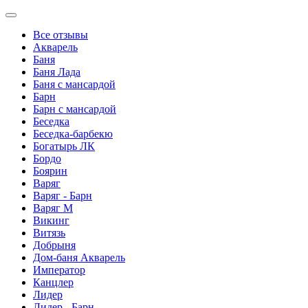
Все отзывы
Акварель
Баня
Баня Лада
Баня с мансардой
Барн
Барн с мансардой
Беседка
Беседка-барбекю
Богатырь ЛК
Бордо
Боярин
Варяг
Варяг - Барн
Варяг М
Викинг
Витязь
Добрыня
Дом-баня Акварель
Император
Канцлер
Лидер
Лидер - Барн