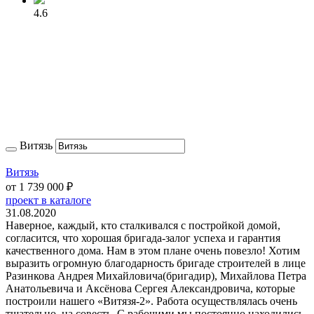
4.6
Витязь
Витязь
от
1 739 000
₽
проект в каталоге
31.08.2020
Наверное, каждый, кто сталкивался с постройкой домой,
согласится, что хорошая бригада-залог успеха и гарантия
качественного дома. Нам в этом плане очень повезло! Хотим
выразить огромную благодарность бригаде строителей в лице
Разинкова Андрея Михайловича(бригадир), Михайлова Петра
Анатольевича и Аксёнова Сергея Александровича, которые
построили нашего «Витязя-2». Работа осуществлялась очень
тщательно, на совесть. С рабочими мы постоянно находились