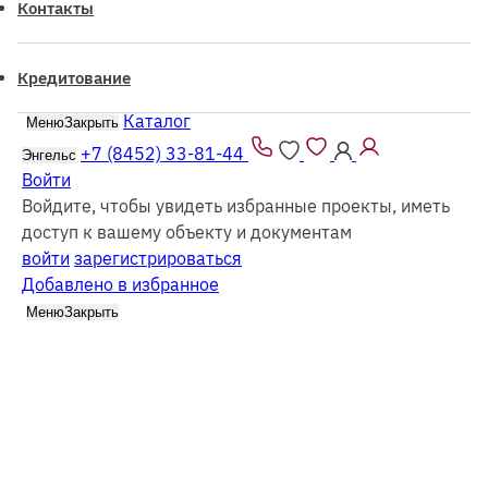
Контакты
Кредитование
Каталог
Меню
Закрыть
Все проекты из каталога можно заказать
как
из
бруса
так и в
каркасном
исполнении
+7 (8452) 33-81-44
Энгельс
Войти
Войдите, чтобы увидеть избранные проекты, иметь
доступ к вашему объекту и документам
войти
зарегистрироваться
Добавлено в избранное
Каталог
Архив
Меню
Закрыть
Фильтр
Все каркасные
Все из бруса
Выбрать этажность
Одноэтажные
Двухэтажные