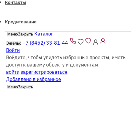
Контакты
Кредитование
Каталог
Меню
Закрыть
Все проекты из каталога можно заказать
как
из
бруса
так и в
каркасном
исполнении
+7 (8452) 33-81-44
Энгельс
Войти
Войдите, чтобы увидеть избранные проекты, иметь
доступ к вашему объекту и документам
войти
зарегистрироваться
Добавлено в избранное
Каталог
Брусовые
Меню
Закрыть
Найдено
28
проектов
Сбросить
Фильтр (1)
Все каркасные
Все из бруса
Выбрать этажность