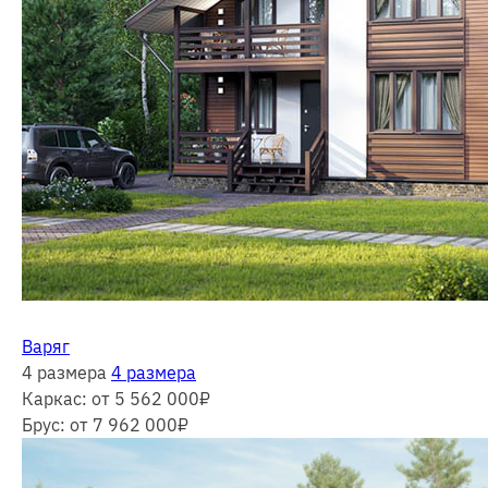
Варяг
4 размера
4 размера
Каркас:
от 5 562 000
₽
Брус:
от 7 962 000
₽