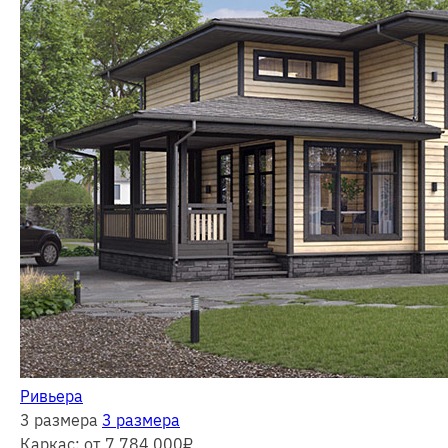
Ривьера
3 размера
3 размера
Каркас:
от 7 784 000
₽