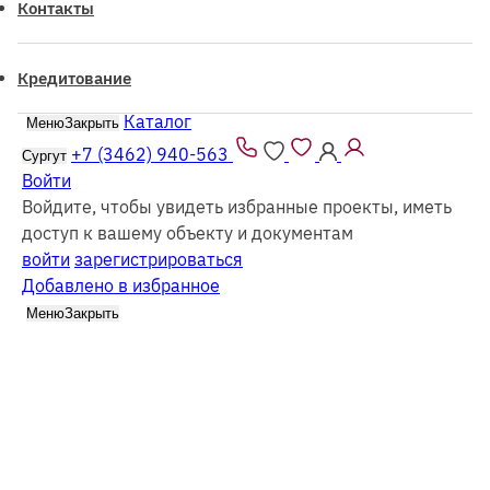
Контакты
Кредитование
Каталог
Меню
Закрыть
Все проекты из каталога можно заказать
как
из
бруса
так и в
каркасном
исполнении
+7 (3462) 940-563
Сургут
Войти
Войдите, чтобы увидеть избранные проекты, иметь
доступ к вашему объекту и документам
войти
зарегистрироваться
Добавлено в избранное
Каталог
Одноэтажные дома
Меню
Закрыть
Найдено
16
проектов
Сбросить
Фильтр (1)
Все каркасные
Все из бруса
одноэтажные