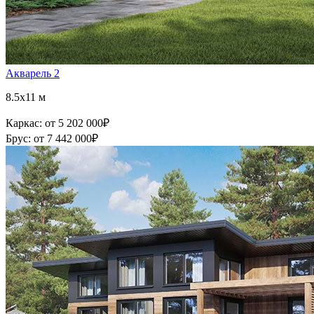
Акварель 2
8.5x11 м
Каркас:
от 5 202 000
₽
Брус:
от 7 442 000
₽