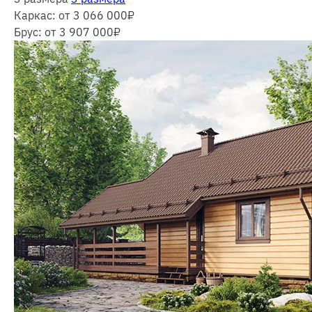
Каркас:
от 3 066 000
₽
Брус:
от 3 907 000
₽