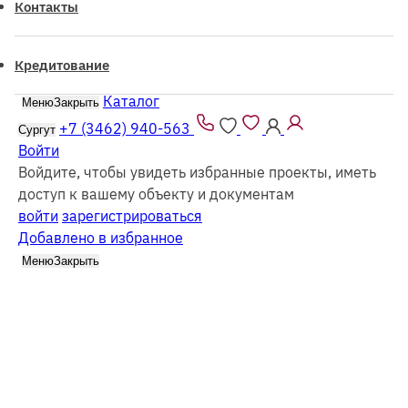
Контакты
Кредитование
Каталог
Меню
Закрыть
Все проекты из каталога можно заказать
как
из
бруса
так и в
каркасном
исполнении
+7 (3462) 940-563
Сургут
Войти
Войдите, чтобы увидеть избранные проекты, иметь
доступ к вашему объекту и документам
войти
зарегистрироваться
Добавлено в избранное
Каталог
Бани
Меню
Закрыть
Фильтр
Все каркасные
Все из бруса
Выбрать этажность
Одноэтажные
Двухэтажные