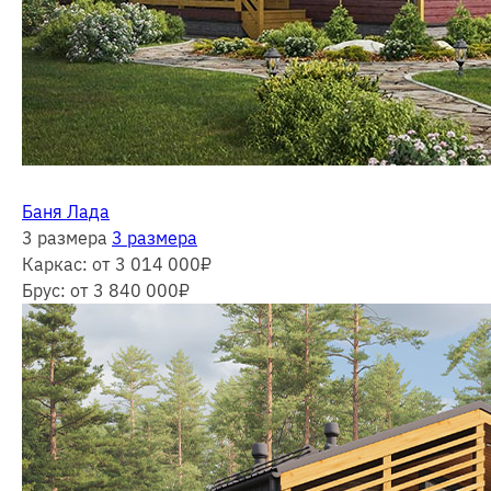
Баня Лада
3 размера
3 размера
Каркас:
от 3 014 000
₽
Брус:
от 3 840 000
₽