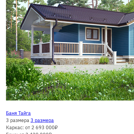
Баня Тайга
3 размера
3 размера
Каркас:
от 2 693 000
₽