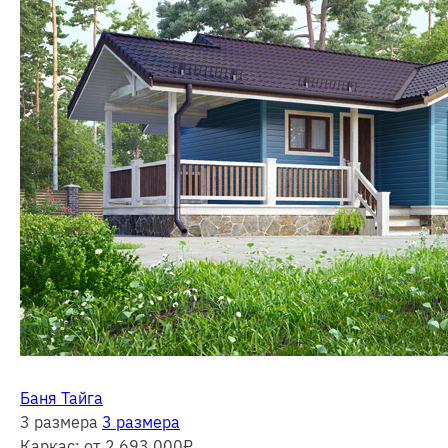
Баня Тайга
3 размера
3 размера
Каркас:
от 2 693 000
₽