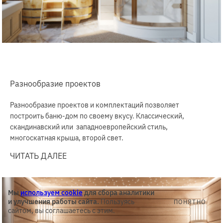
Разнообразие проектов
Разнообразие проектов и комплектаций позволяет
построить баню-дом по своему вкусу. Классический,
скандинавский или западноевропейский стиль,
многоскатная крыша, второй свет.
ЧИТАТЬ ДАЛЕЕ
Мы
используем cookie
для сбора аналитики
и улучшения работы сайта.
Пользуясь
ПОНЯТНО
сайтом, вы соглашаетесь с этим.