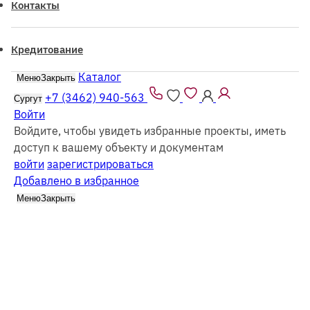
Контакты
Кредитование
Каталог
Меню
Закрыть
Все проекты из каталога можно заказать
как
из
бруса
так и в
каркасном
исполнении
+7 (3462) 940-563
Сургут
Войти
Войдите, чтобы увидеть избранные проекты, иметь
доступ к вашему объекту и документам
войти
зарегистрироваться
Добавлено в избранное
Каталог
Дома-бани
Меню
Закрыть
Фильтр
Все каркасные
Все из бруса
Выбрать этажность
Одноэтажные
Двухэтажные