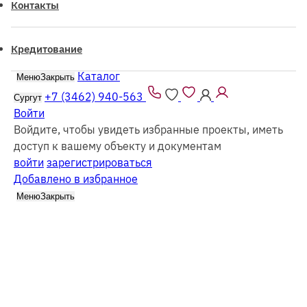
Контакты
Кредитование
Каталог
Меню
Закрыть
Все проекты из каталога можно заказать
как
из
бруса
так и в
каркасном
исполнении
+7 (3462) 940-563
Сургут
Войти
Войдите, чтобы увидеть избранные проекты, иметь
доступ к вашему объекту и документам
войти
зарегистрироваться
Добавлено в избранное
Каталог
Каркасные
Меню
Закрыть
Найдено
28
проектов
Сбросить
Фильтр (1)
Все каркасные
Все из бруса
Выбрать этажность