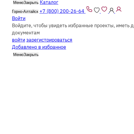
Каталог
Меню
Закрыть
Все проекты из каталога можно заказать
как из
брус
+7 (800) 200-26-64
Горно-Алтайск
Войти
Войдите, чтобы увидеть избранные проекты, иметь д
документам
войти
зарегистрироваться
Добавлено в избранное
Каталог
Меню
Закрыть
Дачные 
Фильтр
Все каркасные
Все из бруса
Выбрать этажность
Одноэтажные
Двухэтажные
Мансардные
Смотреть