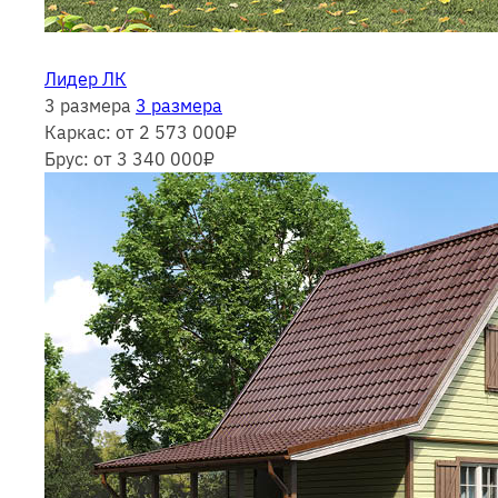
Лидер ЛК
3 размера
3 размера
Каркас:
от 2 573 000
₽
Брус:
от 3 340 000
₽