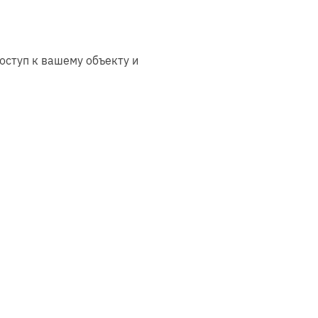
а
так и в
каркасном
исполнении
оступ к вашему объекту и
дома