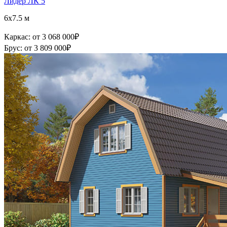
Лидер ЛК 5
6x7.5 м
Каркас:
от 3 068 000
₽
Брус:
от 3 809 000
₽