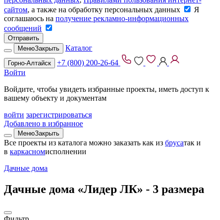
сайтом
, а также на обработку персональных данных
Я
соглашаюсь на
получение рекламно-информационных
сообщений
Отправить
Каталог
Меню
Закрыть
+7 (800) 200-26-64
Горно-Алтайск
Войти
Войдите, чтобы увидеть избранные проекты, иметь доступ к
вашему объекту и документам
войти
зарегистрироваться
Добавлено в избранное
Меню
Закрыть
Все проекты из каталога можно заказать
как из
бруса
так и
в
каркасном
исполнении
Дачные дома
Дачные дома «Лидер ЛК» -
3 размера
Фильтр