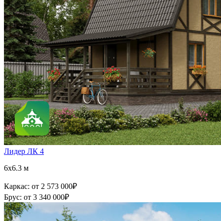
Лидер ЛК 4
6x6.3 м
Каркас:
от 2 573 000
₽
Брус:
от 3 340 000
₽