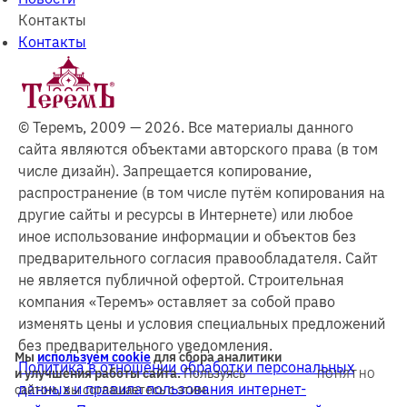
Контакты
Контакты
© Теремъ, 2009 — 2026. Все материалы данного
сайта являются объектами авторского права (в том
числе дизайн). Запрещается копирование,
распространение (в том числе путём копирования на
другие сайты и ресурсы в Интернете) или любое
иное использование информации и объектов без
предварительного согласия правообладателя. Cайт
не является публичной офертой. Строительная
компания «Теремъ» оставляет за собой право
изменять цены и условия специальных предложений
без предварительного уведомления.
Мы
используем cookie
для сбора аналитики
Политика в отношении обработки персональных
и улучшения работы сайта.
Пользуясь
ПОНЯТНО
данных и правила пользования интернет-
сайтом, вы соглашаетесь с этим.