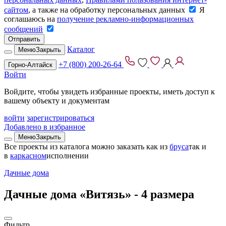
сайтом
, а также на обработку персональных данных
Я
соглашаюсь на
получение рекламно-информационных
сообщений
Отправить
Каталог
Меню
Закрыть
+7 (800) 200-26-64
Горно-Алтайск
Войти
Войдите, чтобы увидеть избранные проекты, иметь доступ к
вашему объекту и документам
войти
зарегистрироваться
Добавлено в избранное
Меню
Закрыть
Все проекты из каталога можно заказать
как из
бруса
так и
в
каркасном
исполнении
Дачные дома
Дачные дома «Витязь» -
4 размера
Фильтр