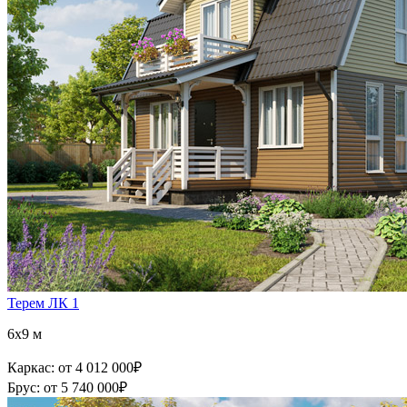
Терем ЛК 1
6x9 м
Каркас:
от 4 012 000
₽
Брус:
от 5 740 000
₽