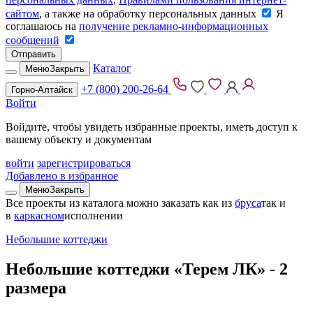
сайтом
, а также на обработку персональных данных
Я
соглашаюсь на
получение рекламно-информационных
сообщений
Отправить
Каталог
Меню
Закрыть
+7 (800) 200-26-64
Горно-Алтайск
Войти
Войдите, чтобы увидеть избранные проекты, иметь доступ к
вашему объекту и документам
войти
зарегистрироваться
Добавлено в избранное
Меню
Закрыть
Все проекты из каталога можно заказать
как из
бруса
так и
в
каркасном
исполнении
Небольшие коттеджи
Небольшие коттеджи «Терем ЛК» -
2
размера