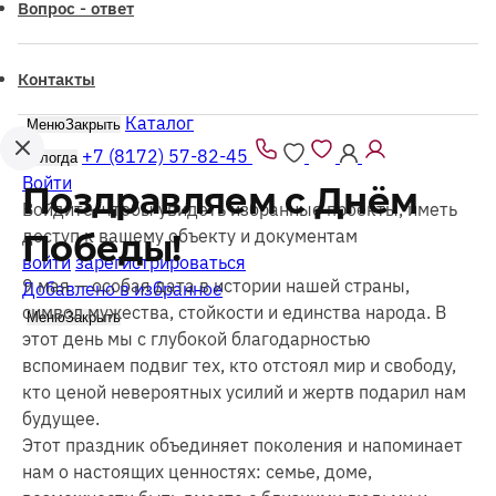
Вопрос - ответ
Контакты
Каталог
Меню
Закрыть
+7 (8172) 57-82-45
Вологда
Войти
Поздравляем с Днём
Войдите, чтобы увидеть избранные проекты, иметь
доступ к вашему объекту и документам
Победы!
войти
зарегистрироваться
9 мая — особая дата в истории нашей страны,
Добавлено в избранное
символ мужества, стойкости и единства народа. В
Меню
Закрыть
этот день мы с глубокой благодарностью
вспоминаем подвиг тех, кто отстоял мир и свободу,
кто ценой невероятных усилий и жертв подарил нам
будущее.
Этот праздник объединяет поколения и напоминает
нам о настоящих ценностях: семье, доме,