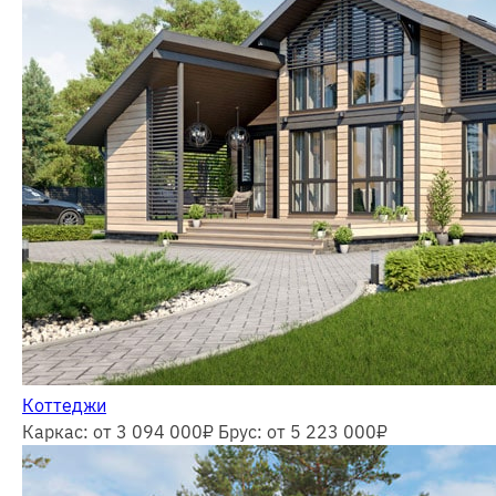
Коттеджи
Каркас: от 3 094 000
₽
Брус: от 5 223 000
₽