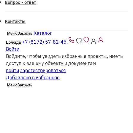
Вопрос - ответ
Контакты
Каталог
Меню
Закрыть
Все проекты из каталога можно заказать
как
из
бруса
так и в
каркасном
исполнении
+7 (8172) 57-82-45
Вологда
Войти
Войдите, чтобы увидеть избранные проекты, иметь
доступ к вашему объекту и документам
войти
зарегистрироваться
Добавлено в избранное
Каталог
Меню
Закрыть
Поиск
Отмена
Фильтр
Все каркасные
Все из бруса
Выбрать этажность
Одноэтажные