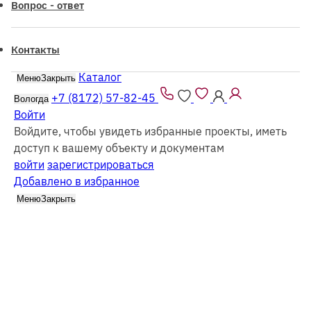
Вопрос - ответ
Контакты
Каталог
Меню
Закрыть
Все проекты из каталога можно заказать
как
из
бруса
так и в
каркасном
исполнении
+7 (8172) 57-82-45
Вологда
Войти
Войдите, чтобы увидеть избранные проекты, иметь
доступ к вашему объекту и документам
войти
зарегистрироваться
Добавлено в избранное
Каталог
Дачные дома
Меню
Закрыть
Фильтр
Все каркасные
Все из бруса
Выбрать этажность
Одноэтажные
Двухэтажные