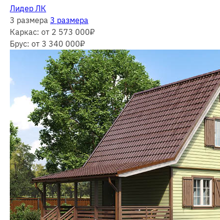
Лидер ЛК
3 размера
3 размера
Каркас:
от 2 573 000
₽
Брус:
от 3 340 000
₽