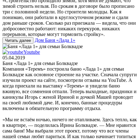
«Строительство проходило зимой, хотя многие думают, что
зимой строить нельзя. По срокам в договоре было прописано
три с половиной недели. Но строители молодцы. Как я
понимаю, они работали в круглосуточном режиме и сдали
дом раньше сроков. Сколько раз приезжала — видела, что они
добросовестно работают: никаких перекуров, никаких
перерывов, которые могут тормозить стройку».
Дом Баня «Лада 1»
Читать далее
Youtube
05.04.2019
Баня «Лада 1» для семьи Болквадзе
Компания «Теремъ» построила баню «Лада 1» для семьи
Болквадзе как основное строение на участке. Сначала супруги
изучили проект на сайте, посмотрели отзывы на YouTube. А
когда приехали на выставку «Теремъ» и увидели баню
вживую, все сомнения отпали. Теперь выходные, праздники и
каникулы Игорь с женой Ириной и дочкой Машей проводит
на своей любимой даче. И, конечно, банные процедуры
включены в обязательную программу отдыха.
«Мы не встаём ночью, ничего не отапливаем. Здесь тепло, как
в квартире, — поделилась Ирина Болквадзе. — Мне нравится
сама баня! Мы выбрали этот проект, потому что все члены
нашей семьи любят париться. И как только начинает топиться