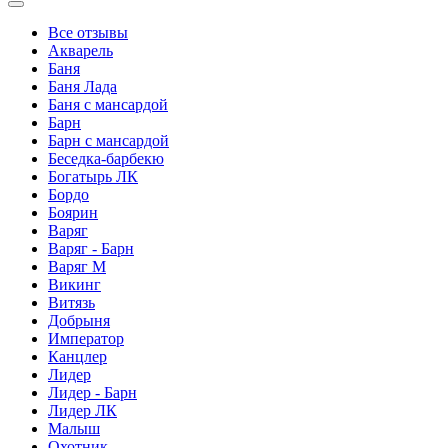
Все отзывы
Акварель
Баня
Баня Лада
Баня с мансардой
Барн
Барн с мансардой
Беседка-барбекю
Богатырь ЛК
Бордо
Боярин
Варяг
Варяг - Барн
Варяг М
Викинг
Витязь
Добрыня
Император
Канцлер
Лидер
Лидер - Барн
Лидер ЛК
Малыш
Охотник