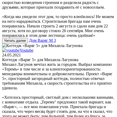
скоростью возведения строения и разделила радость с
друзьями, которые приехали поздравить её с новосельем.
«Когда мы увидели этот дом, то просто влюбились! Не можем
на него нарадоваться. Строительная бригада нам очень
понравилась. Начали строить 2 августа и сдали нам дом 22
августа, хотя по договору стояло 26 сентября. Мне очень
понравилась в этом доме лестница: очень удобная!»
Дом Варяг М 3
Читать далее
Youtube
24.05.2021
Коттедж «Варяг 5» для Михаила Лагунова
Михаил Лагунов мечтал жить за городом. Выбрал компанию
«Теремъ» в том числе и за клиентоориентированность:
менеджеры внимательны и доброжелательны. Проект «Варяг
5», просторный загородный коттедж, полностью отвечал
требованиям Михаила, а скорость строительства его приятно
удивила.
«Хотелось просторный, светлый дом с несколькими ванными,
с комнатами отдыха. „Теремъ“ предложил такой вариант, как
«Варяг», — все мои пожелания учли. Приехала бригада и
сказала, что через месяц будет стоять дом, на что я сказал, что
этого не может быть: дом большой, тем более из бруса, за