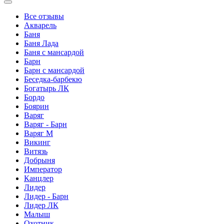
Все отзывы
Акварель
Баня
Баня Лада
Баня с мансардой
Барн
Барн с мансардой
Беседка-барбекю
Богатырь ЛК
Бордо
Боярин
Варяг
Варяг - Барн
Варяг М
Викинг
Витязь
Добрыня
Император
Канцлер
Лидер
Лидер - Барн
Лидер ЛК
Малыш
Охотник