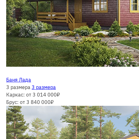
Баня Лада
3 размера
3 размера
Каркас:
от 3 014 000
₽
Брус:
от 3 840 000
₽