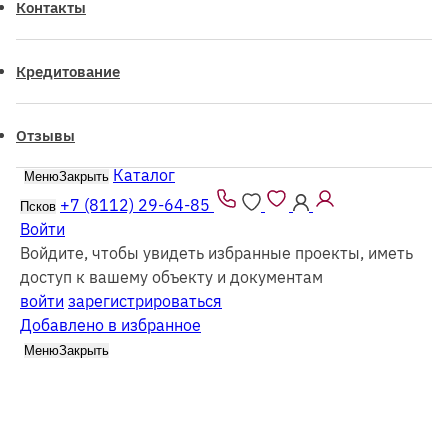
Контакты
Кредитование
Отзывы
Каталог
Меню
Закрыть
Все проекты из каталога можно заказать
как
из
бруса
так и в
каркасном
исполнении
+7 (8112) 29-64-85
Псков
Войти
Войдите, чтобы увидеть избранные проекты, иметь
доступ к вашему объекту и документам
войти
зарегистрироваться
Добавлено в избранное
Каталог
Бани
Меню
Закрыть
Фильтр
Все каркасные
Все из бруса
Выбрать этажность