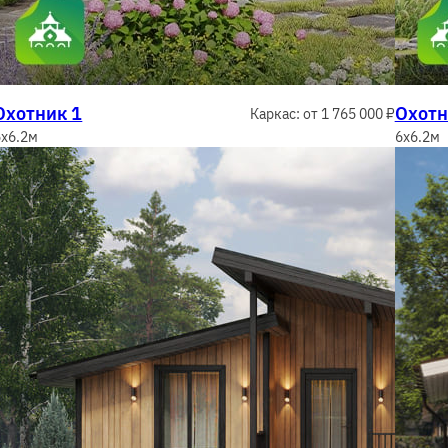
Охотник 1
Охотн
Каркас: от 1 765 000 ₽
5x6.2м
6x6.2м