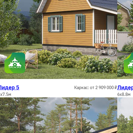
Лидер 5
Лидер
Каркас: от 2 909 000 ₽
6x7.5м
6x8.8м