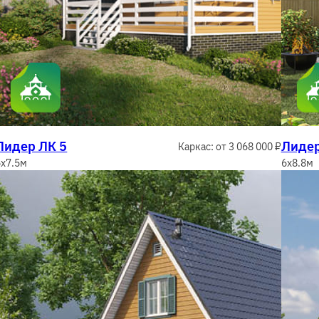
Лидер ЛК 5
Лидер
Каркас: от 3 068 000 ₽
6x7.5м
6x8.8м