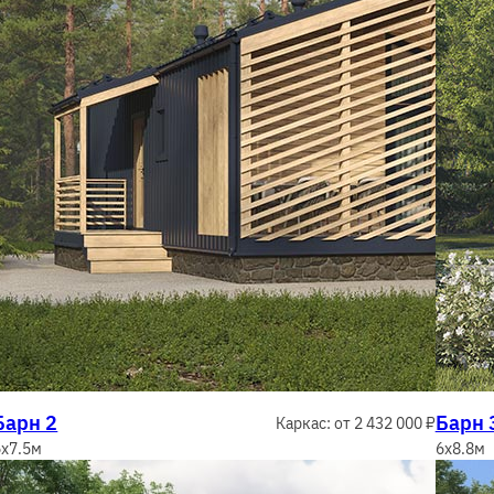
Барн 2
Барн 
Каркас: от 2 432 000 ₽
6x7.5м
6x8.8м