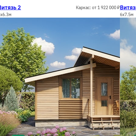
Витязь 2
Витяз
Каркас: от 1 922 000 ₽
6x6.3м
6x7.5м