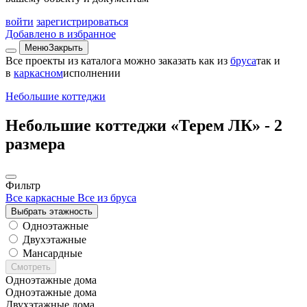
войти
зарегистрироваться
Добавлено в избранное
Меню
Закрыть
Все проекты из каталога можно заказать
как из
бруса
так и
в
каркасном
исполнении
Небольшие коттеджи
Небольшие коттеджи «Терем ЛК» -
2
размера
Фильтр
Все каркасные
Все из бруса
Выбрать этажность
Одноэтажные
Двухэтажные
Мансардные
Смотреть
Одноэтажные дома
Одноэтажные дома
Двухэтажные дома