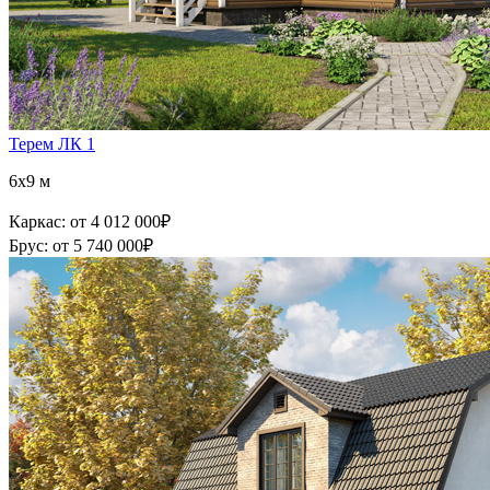
Терем ЛК 1
6x9 м
Каркас:
от 4 012 000
₽
Брус:
от 5 740 000
₽