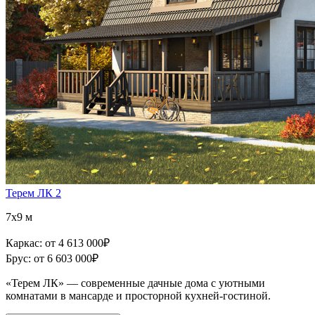
Терем ЛК 2
7x9 м
Каркас:
от 4 613 000
₽
Брус:
от 6 603 000
₽
«Терем ЛК» — современные дачные дома с уютными
комнатами в мансарде и просторной кухней-гостиной.