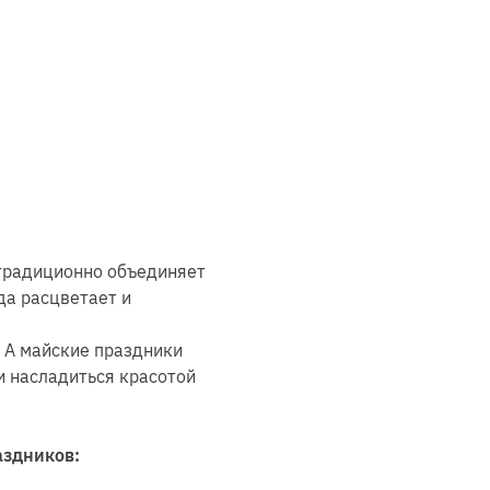
!
 традиционно объединяет
ода расцветает и
 А майские праздники
и насладиться красотой
аздников: