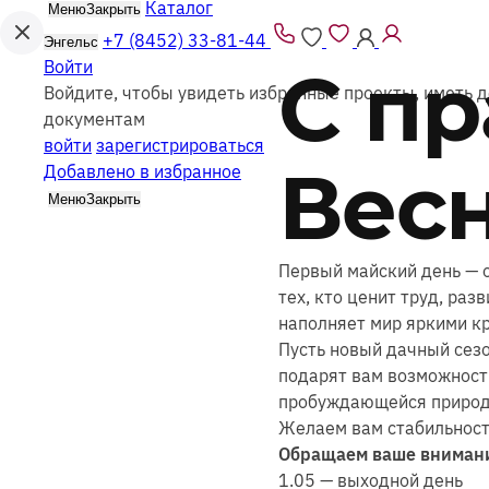
Каталог
Меню
Закрыть
+7 (8452) 33-81-44
Энгельс
Войти
С п
Войдите, чтобы увидеть избранные проекты, иметь д
документам
войти
зарегистрироваться
Весн
Добавлено в избранное
Меню
Закрыть
Первый майский день — о
тех, кто ценит труд, раз
наполняет мир яркими к
Пусть новый дачный сез
подарят вам возможность
пробуждающейся природ
Желаем вам стабильности
Обращаем ваше внимани
1.05 — выходной день