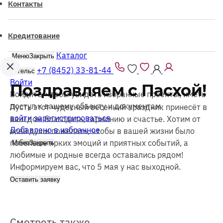
Контакты
Кредитование
Каталог
Меню
Закрыть
+7 (8452) 33-81-44
Энгельс
Войти
Поздравляем с Пасхой!
Войдите, чтобы увидеть избранные проекты, иметь
доступ к вашему объекту и документам
Пусть этот чудесный весенний праздник принесёт в
войти
зарегистрироваться
ваш дом благодать, гармонию и счастье. Хотим от
Добавлено в избранное
всей души пожелать, чтобы в вашей жизни было
побольше ярких эмоций и приятных событий, а
Меню
Закрыть
любимые и родные всегда оставались рядом!
Информируем вас, что 5 мая у нас выходной.
Оставить заявку
Смотреть также