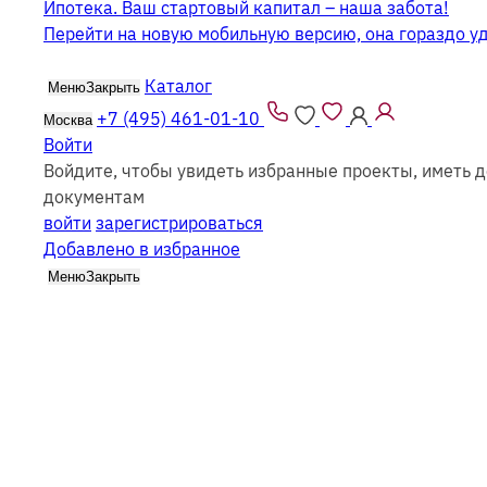
Ипотека. Ваш стартовый капитал – наша забота!
Перейти на новую мобильную версию, она гораздо у
Каталог
Меню
Закрыть
+7 (495) 461-01-10
Москва
Войти
Войдите, чтобы увидеть избранные проекты, иметь д
Одноэтажные дома из бруса 4x4
документам
войти
зарегистрироваться
Добавлено в избранное
Меню
Закрыть