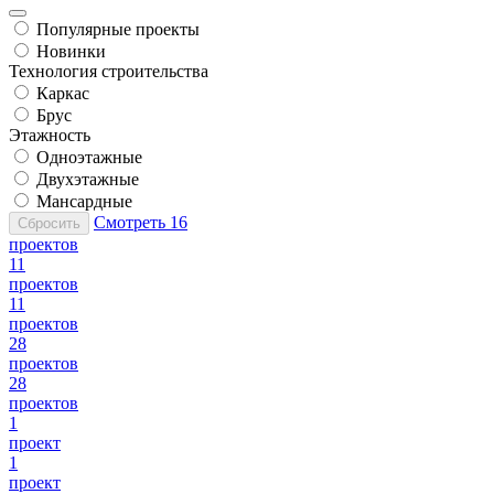
Популярные проекты
Новинки
Технология строительства
Каркас
Брус
Этажность
Одноэтажные
Двухэтажные
Мансардные
Смотреть
16
Сбросить
проектов
11
проектов
11
проектов
28
проектов
28
проектов
1
проект
1
проект