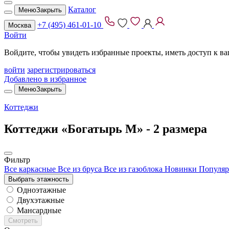
Каталог
Меню
Закрыть
+7 (495) 461-01-10
Москва
Войти
Войдите, чтобы увидеть избранные проекты, иметь доступ к в
войти
зарегистрироваться
Добавлено в избранное
Меню
Закрыть
Коттеджи
Коттеджи «Богатырь М» -
2 размера
Фильтр
Все каркасные
Все из бруса
Все из газоблока
Новинки
Популяр
Выбрать этажность
Одноэтажные
Двухэтажные
Мансардные
Смотреть