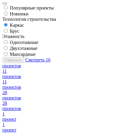
Популярные проекты
Новинки
Технология строительства
Каркас
Брус
Этажность
Одноэтажные
Двухэтажные
Мансардные
Смотреть
16
Сбросить
проектов
11
проектов
11
проектов
28
проектов
28
проектов
1
проект
1
проект