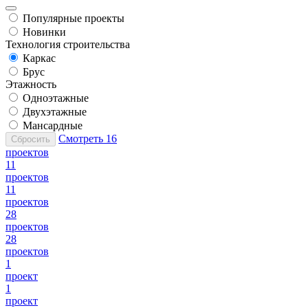
Популярные проекты
Новинки
Технология строительства
Каркас
Брус
Этажность
Одноэтажные
Двухэтажные
Мансардные
Смотреть
16
Сбросить
проектов
11
проектов
11
проектов
28
проектов
28
проектов
1
проект
1
проект