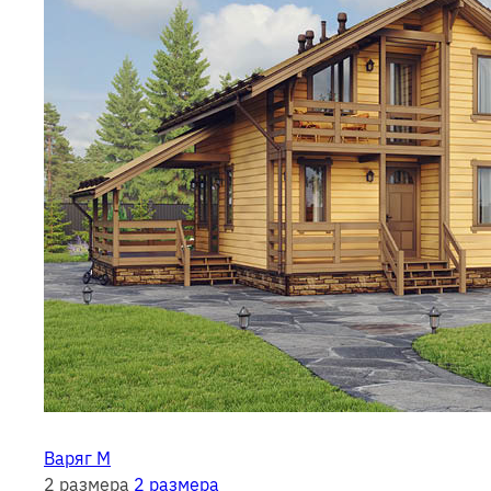
Варяг М
2 размера
2 размера