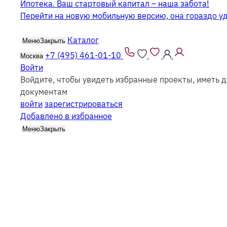
Ипотека. Ваш стартовый капитал – наша забота!
Перейти на новую мобильную версию, она гораздо у
Каталог
Меню
Закрыть
+7 (495) 461-01-10
Москва
Войти
Войдите, чтобы увидеть избранные проекты, иметь д
Двухэтажные дома из бруса 8x8
документам
войти
зарегистрироваться
Добавлено в избранное
Меню
Закрыть