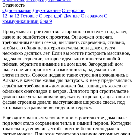
Этажность
Одноэтажные
Двухэтажные
С террасой
12 на 12
Готовые
С верандой
Дачные
С гаражом
С
коммуникациями
6 на 9
Продумывая строительство загородного коттеджа под ключ,
важно не ошибиться с проектом. Он должен отвечать
требованиям вашей семьи, выглядеть современно, стильно,
чтобы его облик не потерял актуальности даже спустя
несколько десятков лет. Если вы хотите построить массивное,
надежное строение, которое идеально впишется в любой
пейзаж, обратите внимание на дом шале. Загородный дом
шале сочетает простоту и изысканность, надежность и
элегантность. Совсем недавно такие строения возводились в
Альпах, в качестве жилья для пастухов. К нему предъявлялись
серьёзные требования - дом должен был защищать хозяев от
обильных снегопадов и ветров. Для этого при строительстве
домов шале устанавливали двускатную кровлю, а для защиты
фасада строения делали выступающие широкие свесы, под
которыми устраивали веранду или террасу.
Еще одним важным условием при строительстве дома шале
под ключ стало сохранение тепла в зимний период. Коттеджи
тщательно утеплялись, чтобы внутри было тепло даже в
лютые морозы. При этом характерно наличие огромных окон,