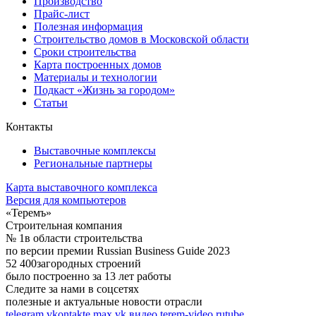
Производство
Прайс-лист
Полезная информация
Строительство домов в Московской области
Сроки строительства
Карта построенных домов
Материалы и технологии
Подкаст «Жизнь за городом»
Статьи
Контакты
Выставочные комплексы
Региональные партнеры
Карта выставочного комплекса
Версия для компьютеров
«Теремъ»
Строительная компания
№ 1
в области строительства
по версии премии Russian Business Guide 2023
52 400
загородных строений
было построенно за 13 лет работы
Следите за нами в соцсетях
полезные и актуальные новости отрасли
telegram
vkontakte
max
vk видео
terem-video
rutube