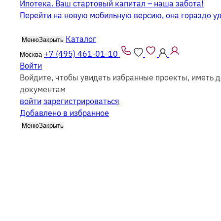
Ипотека. Ваш стартовый капитал – наша забота!
Перейти на новую мобильную версию, она гораздо у
Каталог
Меню
Закрыть
+7 (495) 461-01-10
Москва
Войти
Войдите, чтобы увидеть избранные проекты, иметь д
Дома из бруса 6х6
документам
войти
зарегистрироваться
Добавлено в избранное
Меню
Закрыть