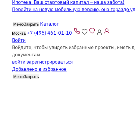
Ипотека. Ваш стартовый капитал – наша забота!
Перейти на новую мобильную версию, она гораздо у
Каталог
Меню
Закрыть
+7 (495) 461-01-10
Москва
Войти
Войдите, чтобы увидеть избранные проекты, иметь д
Недорогие дома из бруса
документам
войти
зарегистрироваться
Добавлено в избранное
Меню
Закрыть