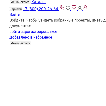
Каталог
Меню
Закрыть
Все проекты из каталога можно заказать
как из
брус
+7 (800) 200-26-64
Барнаул
Войти
Войдите, чтобы увидеть избранные проекты, иметь д
документам
войти
зарегистрироваться
Добавлено в избранное
Каталог
Меню
Закрыть
Дома-ба
Фильтр
Все каркасные
Все из бруса
Выбрать этажность
Одноэтажные
Двухэтажные
Мансардные
Смотреть