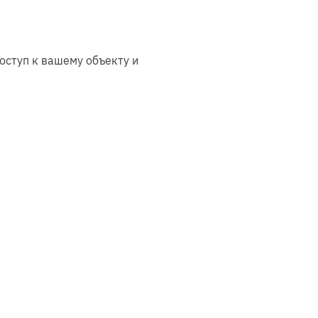
а
так и в
каркасном
исполнении
оступ к вашему объекту и
ни