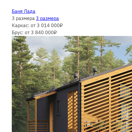
Баня Лада
3 размера
3 размера
Каркас:
от 3 014 000
₽
Брус:
от 3 840 000
₽