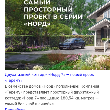
Двухэтажный коттедж «Норд 7» — новый проект
«Теремъ»
В семействе домов «Норд» пополнение! Компания
«Теремъ» представляет просторный двухэтажный
коттедж «Норд 7» площадью 180,54 кв. метров —
самый большой в линейке.
Подробнее