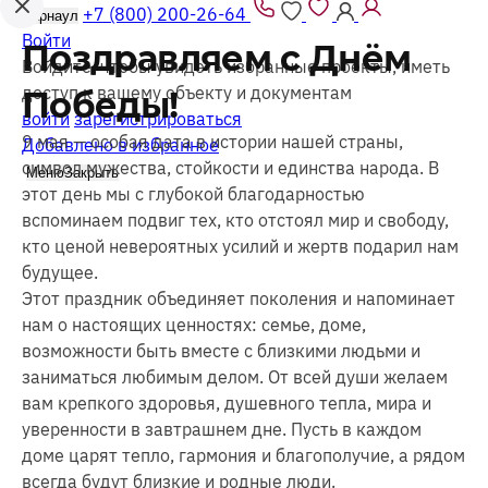
+7 (800) 200-26-64
Барнаул
Войти
Поздравляем с Днём
Войдите, чтобы увидеть избранные проекты, иметь
доступ к вашему объекту и документам
Победы!
войти
зарегистрироваться
9 мая — особая дата в истории нашей страны,
Добавлено в избранное
символ мужества, стойкости и единства народа. В
Меню
Закрыть
этот день мы с глубокой благодарностью
вспоминаем подвиг тех, кто отстоял мир и свободу,
кто ценой невероятных усилий и жертв подарил нам
будущее.
Этот праздник объединяет поколения и напоминает
нам о настоящих ценностях: семье, доме,
возможности быть вместе с близкими людьми и
заниматься любимым делом. От всей души желаем
вам крепкого здоровья, душевного тепла, мира и
уверенности в завтрашнем дне. Пусть в каждом
доме царят тепло, гармония и благополучие, а рядом
всегда будут близкие и родные люди.