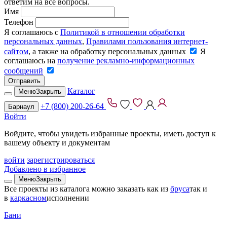
ответим на все вопросы.
Имя
Телефон
Я соглашаюсь с
Политикой в отношении обработки
персональных данных
,
Правилами пользования интернет-
сайтом
, а также на обработку персональных данных
Я
соглашаюсь на
получение рекламно-информационных
сообщений
Отправить
Каталог
Меню
Закрыть
+7 (800) 200-26-64
Барнаул
Войти
Войдите, чтобы увидеть избранные проекты, иметь доступ к
вашему объекту и документам
войти
зарегистрироваться
Добавлено в избранное
Меню
Закрыть
Все проекты из каталога можно заказать
как из
бруса
так и
в
каркасном
исполнении
Бани