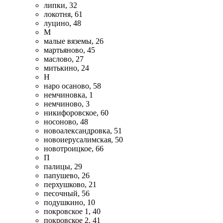
липки, 32
локотня, 61
луцино, 48
М
малые вяземы, 26
мартьяново, 45
маслово, 27
митькино, 24
Н
наро осаново, 58
немчиновка, 1
немчиново, 3
никифоровское, 60
носоново, 48
новоалександровка, 51
новоиерусалимская, 50
новотроицкое, 66
П
палицы, 29
папушево, 26
перхушково, 21
песочный, 56
подушкино, 10
покровское 1, 40
покровское 2, 41