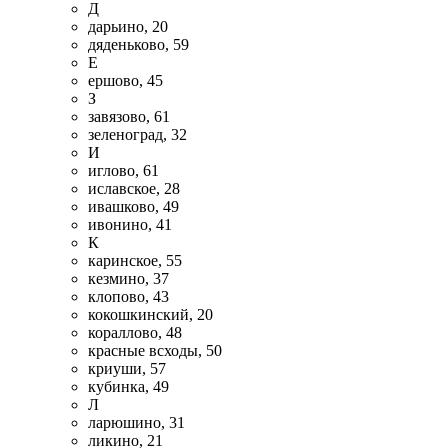
Д
дарьино, 20
дяденьково, 59
Е
ершово, 45
З
завязово, 61
зеленоград, 32
И
иглово, 61
иславское, 28
ивашково, 49
ивонино, 41
К
каринское, 55
кезмино, 37
клопово, 43
кокошкинский, 20
кораллово, 48
красные всходы, 50
криуши, 57
кубинка, 49
Л
ларюшино, 31
ликино, 21