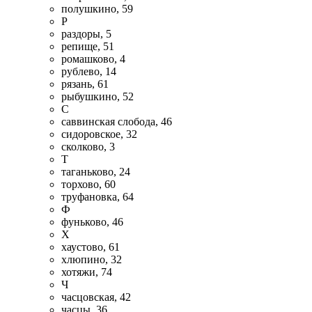
полушкино, 59
Р
раздоры, 5
репище, 51
ромашково, 4
рублево, 14
рязань, 61
рыбушкино, 52
С
саввинская слобода, 46
сидоровское, 32
сколково, 3
Т
таганьково, 24
торхово, 60
труфановка, 64
Ф
фуньково, 46
Х
хаустово, 61
хлюпино, 32
хотяжи, 74
Ч
часцовская, 42
часцы, 36