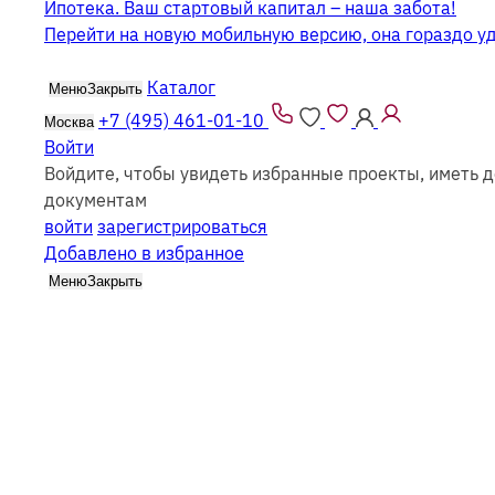
Ипотека. Ваш стартовый капитал – наша забота!
Перейти на новую мобильную версию, она гораздо у
Каталог
Меню
Закрыть
+7 (495) 461-01-10
Москва
Войти
Войдите, чтобы увидеть избранные проекты, иметь д
Современные бани из бруса
документам
войти
зарегистрироваться
Добавлено в избранное
Меню
Закрыть