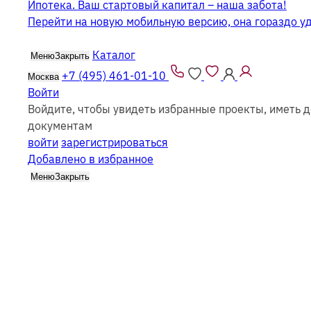
Ипотека. Ваш стартовый капитал – наша забота!
Перейти на новую мобильную версию, она гораздо у
Каталог
Меню
Закрыть
+7 (495) 461-01-10
Москва
Войти
Войдите, чтобы увидеть избранные проекты, иметь д
Одноэтажные дома в стиле Хай Тек
документам
войти
зарегистрироваться
Добавлено в избранное
Меню
Закрыть