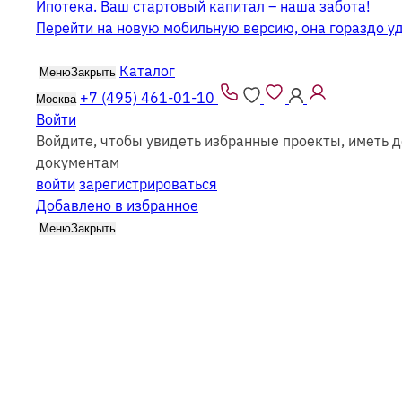
Ипотека. Ваш стартовый капитал – наша забота!
Перейти на новую мобильную версию, она гораздо у
Каталог
Меню
Закрыть
+7 (495) 461-01-10
Москва
Войти
Войдите, чтобы увидеть избранные проекты, иметь д
Одноэтажные дома из бруса с верандой
документам
войти
зарегистрироваться
Добавлено в избранное
Меню
Закрыть